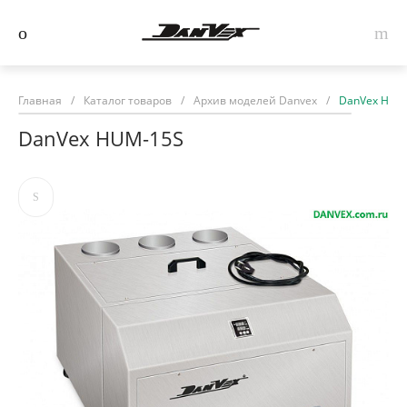
Главная
/
Каталог товаров
/
Архив моделей Danvex
/
DanVex HUM
DanVex HUM-15S