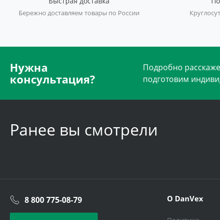
Быстрая доставка
По
Бережно доставляем товары по России
Круглосут
Нужна
Подробно расскажем
консультация?
подготовим индиви
Ранее вы смотрели
О DanVex
8 800 775-08-79