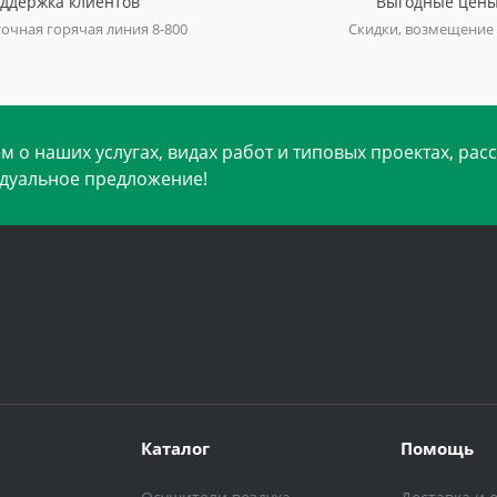
ддержка клиентов
Выгодные цен
очная горячая линия 8-800
Скидки, возмещение
 о наших услугах, видах работ и типовых проектах, рас
дуальное предложение!
Каталог
Помощь