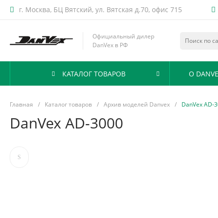
г. Москва, БЦ Вятский, ул. Вятская д.70, офис 715
Официальный дилер
DanVex в РФ
КАТАЛОГ ТОВАРОВ
О DANVE
Главная
/
Каталог товаров
/
Архив моделей Danvex
/
DanVex AD-3
DanVex AD-3000