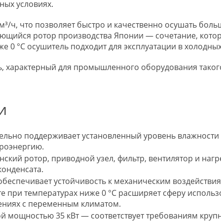
ных условиях.
³/ч, что позволяет быстро и качественно осушать бол
ающийся ротор производства Японии — сочетание, котор
е 0 °С осушитель подходит для эксплуатации в холодных
ь, характерный для промышленного оборудования такого
и
ельно поддерживает установленный уровень влажности 
троэнергию.
ий ротор, приводной узел, фильтр, вентилятор и нагре
конденсата.
о обеспечивает устойчивость к механическим воздействи
оте при температурах ниже 0 °С расширяет сферу исполь
щениях с переменным климатом.
емой мощностью 35 кВт — соответствует требованиям кр