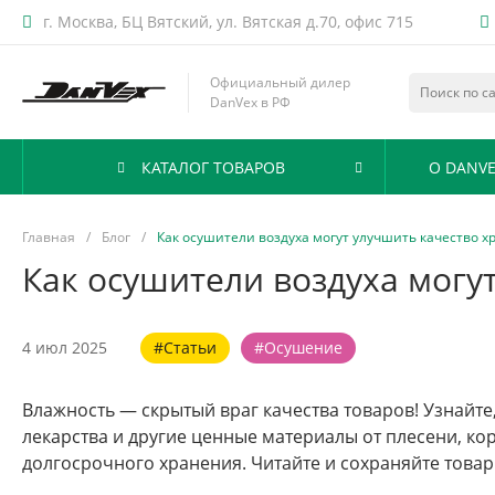
г. Москва, БЦ Вятский, ул. Вятская д.70, офис 715
Официальный дилер
DanVex в РФ
КАТАЛОГ ТОВАРОВ
О DANVE
Главная
/
Блог
/
Как осушители воздуха могут улучшить качество х
Как осушители воздуха могу
4 июл 2025
#Статьи
#Осушение
Влажность — скрытый враг качества товаров! Узнайте
лекарства и другие ценные материалы от плесени, ко
долгосрочного хранения. Читайте и сохраняйте товар