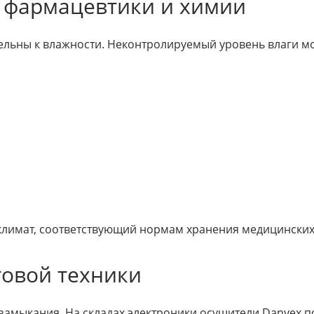
я фармацевтики и химии
тельны к влажности. Неконтролируемый уровень влаги м
лимат, соответствующий нормам хранения медицинских
товой техники
 замыкания. На складах электроники осушители Danvex п