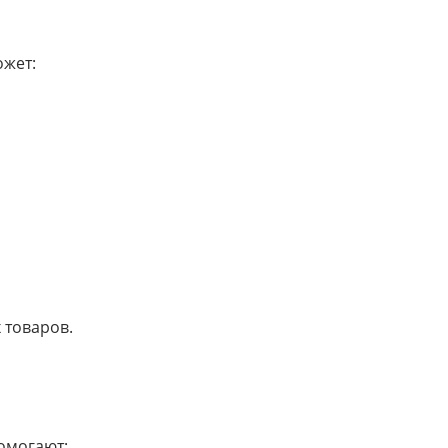
ожет:
 товаров.
омогают: