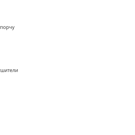
 порчу
ушители