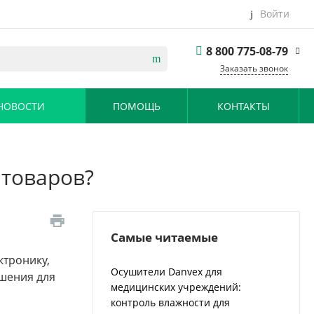
Войти
8 800 775-08-79
Заказать звонок
8 800 775-08-79
 НОВОСТИ
ПОМОЩЬ
КОНТАКТЫ
г. Москва, БЦ
Вятский, ул.
Вятская д.70, офис
715
Пн-Пт: 9:30-18:00
Cб-Вс: Выходной
 товаров?
info@danvex.com.ru
Самые читаемые
ктронику,
Осушители Danvex для
ушения для
медицинских учреждений:
контроль влажности для